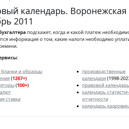
вый календарь. Воронежская 
рь 2011
бухгалтера
подскажет, когда и какой платеж необходи
вится информация о том, какие налоги необходимо уплат
ремени.
ервисы
:
 бланки и образцы
производственные
ения
(
1267+
)
календари
(1998-202
ляторы
(
100+
)
правовой календар
валют
календарь статисти
ая ставка
отчетности
календарь кадровик