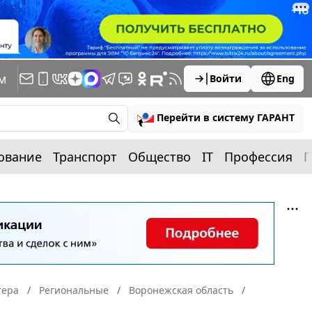
м
Войти
Eng
Перейти в систему ГАРАНТ
ование
Транспорт
Общество
IT
Профессия
П
тера
Региональные
Воронежская область