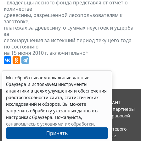
- владельцы лесного фонда представляют отчет о
количестве
древесины, разрешенной лесопользователям к
заготовке,
платежах за древесину, о суммах неустоек и ущерба
за
лесонарушения за истекший период текущего года
по состоянию
на 15 июня 2010 г. включительно*
Мы обрабатываем локальные данные
браузера и используем инструменты
аналитики в целях улучшения и обеспечения
работоспособности сайта, статистических
© ООО "НПП "ГАРАНТ-СЕРВИС", 2026. Система ГАРАНТ
исследований и обзоров. Вы можете
выпускается с 1990 года. Компания "Гарант" и ее партнеры
запретить обработку указанных данных в
являются участниками Российской ассоциации правовой
настройках браузера. Пожалуйста,
информации ГАРАНТ.
ознакомьтесь с условиями их обработки
.
Портал ГАРАНТ.РУ зарегистрирован в качестве сетевого
Принять
издания Федеральной службой по надзору в сфере