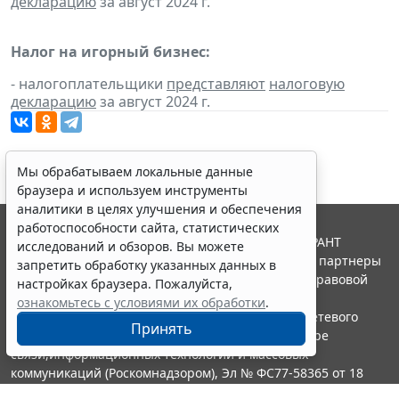
декларацию
за август 2024 г.
Налог на игорный бизнес:
- налогоплательщики
представляют
налоговую
декларацию
за август 2024 г.
Мы обрабатываем локальные данные
браузера и используем инструменты
аналитики в целях улучшения и обеспечения
работоспособности сайта, статистических
© ООО "НПП "ГАРАНТ-СЕРВИС", 2026. Система ГАРАНТ
исследований и обзоров. Вы можете
выпускается с 1990 года. Компания "Гарант" и ее партнеры
запретить обработку указанных данных в
являются участниками Российской ассоциации правовой
настройках браузера. Пожалуйста,
информации ГАРАНТ.
ознакомьтесь с условиями их обработки
.
Портал ГАРАНТ.РУ зарегистрирован в качестве сетевого
Принять
издания Федеральной службой по надзору в сфере
связи,информационных технологий и массовых
коммуникаций (Роскомнадзором), Эл № ФС77-58365 от 18
июня 2014 года.