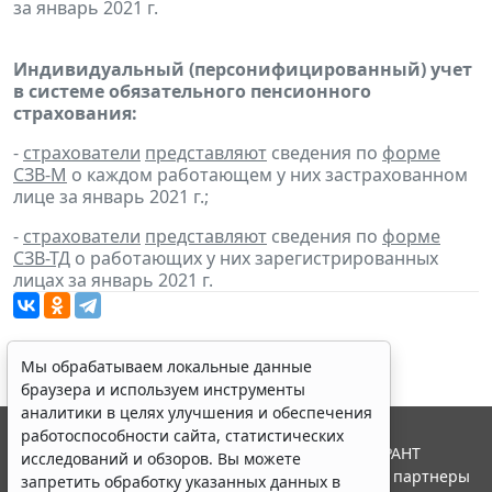
за январь 2021 г.
Индивидуальный (персонифицированный) учет
в системе обязательного пенсионного
страхования:
-
страхователи
представляют
сведения по
форме
СЗВ-М
о каждом работающем у них застрахованном
лице за январь 2021 г.;
-
страхователи
представляют
сведения по
форме
СЗВ-ТД
о работающих у них зарегистрированных
лицах за январь 2021 г.
Мы обрабатываем локальные данные
браузера и используем инструменты
аналитики в целях улучшения и обеспечения
работоспособности сайта, статистических
© ООО "НПП "ГАРАНТ-СЕРВИС", 2026. Система ГАРАНТ
исследований и обзоров. Вы можете
выпускается с 1990 года. Компания "Гарант" и ее партнеры
запретить обработку указанных данных в