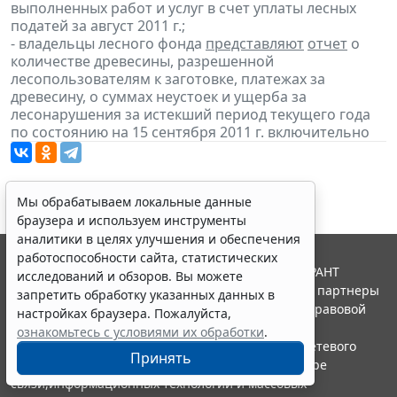
выполненных работ и услуг в счет уплаты лесных
податей за август 2011 г.;
- владельцы лесного фонда
представляют
отчет
о
количестве древесины, разрешенной
лесопользователям к заготовке, платежах за
древесину, о суммах неустоек и ущерба за
лесонарушения за истекший период текущего года
по состоянию на 15 сентября 2011 г. включительно
Мы обрабатываем локальные данные
браузера и используем инструменты
аналитики в целях улучшения и обеспечения
работоспособности сайта, статистических
© ООО "НПП "ГАРАНТ-СЕРВИС", 2026. Система ГАРАНТ
исследований и обзоров. Вы можете
выпускается с 1990 года. Компания "Гарант" и ее партнеры
запретить обработку указанных данных в
являются участниками Российской ассоциации правовой
настройках браузера. Пожалуйста,
информации ГАРАНТ.
ознакомьтесь с условиями их обработки
.
Портал ГАРАНТ.РУ зарегистрирован в качестве сетевого
Принять
издания Федеральной службой по надзору в сфере
связи,информационных технологий и массовых