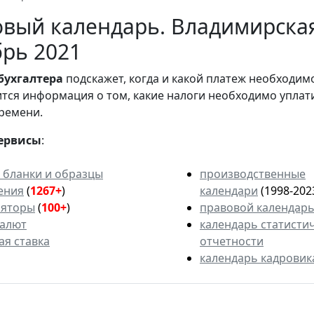
вый календарь. Владимирская
рь 2021
бухгалтера
подскажет, когда и какой платеж необходи
вится информация о том, какие налоги необходимо уплат
ремени.
ервисы
:
 бланки и образцы
производственные
ения
(
1267+
)
календари
(1998-202
ляторы
(
100+
)
правовой календар
валют
календарь статисти
ая ставка
отчетности
календарь кадровик