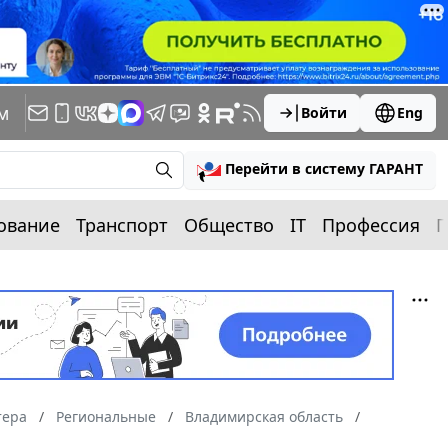
м
Войти
Eng
Перейти в систему ГАРАНТ
ование
Транспорт
Общество
IT
Профессия
П
тера
Региональные
Владимирская область