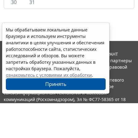
30
31
Мы обрабатываем локальные данные
браузера и используем инструменты
аналитики в целях улучшения и обеспечения
работоспособности сайта, статистических
© ООО "НПП "ГАРАНТ-СЕРВИС", 2026. Система ГАРАНТ
исследований и обзоров. Вы можете
выпускается с 1990 года. Компания "Гарант" и ее партнеры
запретить обработку указанных данных в
являются участниками Российской ассоциации правовой
настройках браузера. Пожалуйста,
информации ГАРАНТ.
ознакомьтесь с условиями их обработки
.
Портал ГАРАНТ.РУ зарегистрирован в качестве сетевого
Принять
издания Федеральной службой по надзору в сфере
связи,информационных технологий и массовых
коммуникаций (Роскомнадзором), Эл № ФС77-58365 от 18
июня 2014 года.
16+
Контакты
8-800-200-88-88