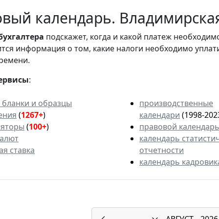
вый календарь. Владимирская
бухгалтера
подскажет, когда и какой платеж необходи
вится информация о том, какие налоги необходимо уплат
ремени.
ервисы
:
 бланки и образцы
производственные
ения
(
1267+
)
календари
(1998-202
ляторы
(
100+
)
правовой календар
валют
календарь статисти
ая ставка
отчетности
календарь кадровик
АВГУСТ
2026