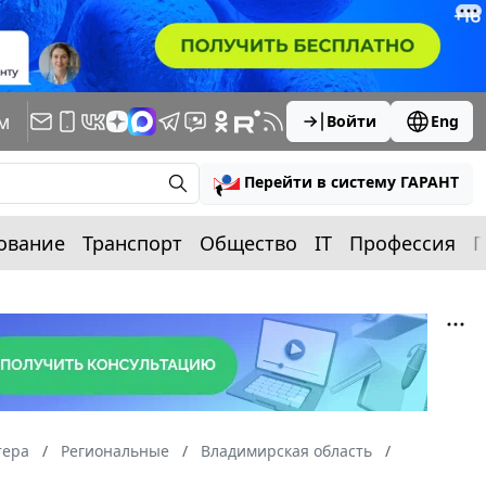
м
Войти
Eng
Перейти в систему ГАРАНТ
ование
Транспорт
Общество
IT
Профессия
П
тера
Региональные
Владимирская область