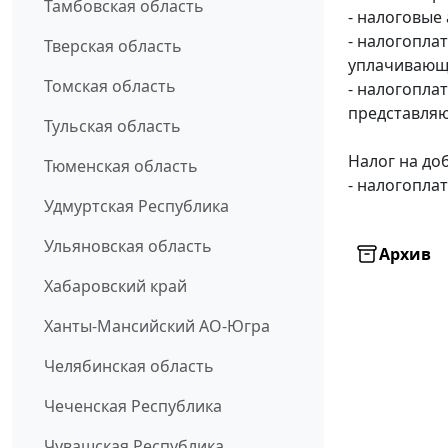
Тамбовская область
- налоговые
- налогопла
Тверская область
уплачивающи
Томская область
- налогопла
представляю
Тульская область
Налог на до
Тюменская область
- налогопла
Удмуртская Республика
Ульяновская область
Архив
Хабаровский край
Ханты-Мансийский АО-Югра
Челябинская область
Чеченская Республика
Чувашская Республика