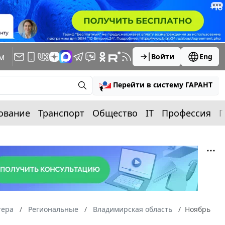
м
Войти
Eng
Перейти в систему ГАРАНТ
ование
Транспорт
Общество
IT
Профессия
П
тера
Региональные
Владимирская область
Ноябрь