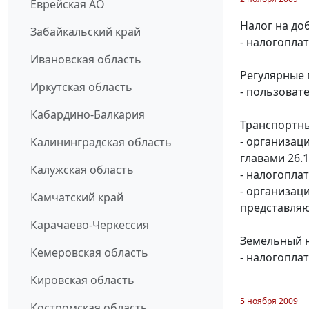
Еврейская АО
Налог на до
Забайкальский край
- налогопла
Ивановская область
Регулярные 
Иркутская область
- пользовате
Кабардино-Балкария
Транспортны
- организац
Калининградская область
главами 26.1
Калужская область
- налогопла
- организац
Камчатский край
представляю
Карачаево-Черкессия
Земельный н
Кемеровская область
- налогопла
Кировская область
5 ноября 2009
Костромская область