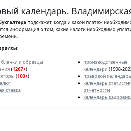
вый календарь. Владимирская
бухгалтера
подскажет, когда и какой платеж необходи
вится информация о том, какие налоги необходимо уплат
ремени.
ервисы
:
 бланки и образцы
производственные
ения
(
1267+
)
календари
(1998-202
ляторы
(
100+
)
правовой календар
валют
календарь статисти
ая ставка
отчетности
календарь кадровик