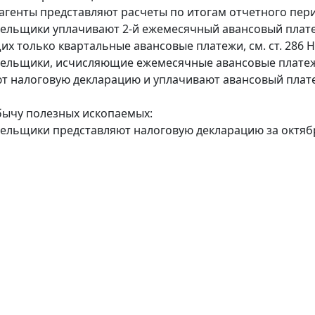
 агенты представляют расчеты по итогам отчетного пери
тельщики уплачивают 2-й ежемесячный авансовый платеж п
х только квартальные авансовые платежи, см. ст. 286 НК
тельщики, исчисляющие ежемесячные авансовые платеж
т налоговую декларацию и уплачивают авансовый платеж
бычу полезных ископаемых:
тельщики представляют налоговую декларацию за октябр