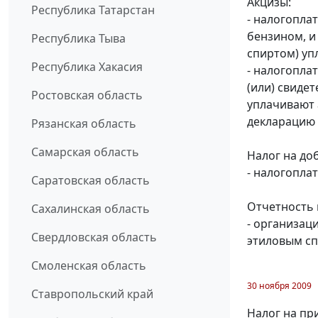
Акцизы:
Республика Татарстан
- налогопла
бензином, и
Республика Тыва
спиртом) уп
Республика Хакасия
- налогопла
(или) свиде
Ростовская область
уплачивают 
декларацию з
Рязанская область
Самарская область
Налог на до
- налогопла
Саратовская область
Отчетность 
Сахалинская область
- организац
Свердловская область
этиловым сп
Смоленская область
30 ноября 2009
Ставропольский край
Налог на пр