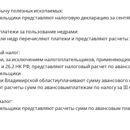
бычу полезных ископаемых:
тельщики представляют налоговую декларацию за сентяб
платежи за пользование недрами:
ли недр перечисляют платежи и представляют расчеты за 
й налог:
ии, за исключением налогоплательщиков, применяющи
 и 26.2 НК РФ, представляют налоговый расчет по авансов
тельщики
ии Владимирской областиуплачивают сумму авансового пл
т расчеты сумм по авансовымплатежам по налогу за III к
алог:
тельщики представляют расчеты сумм по авансовым платеж