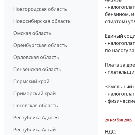
- налогопла
Новгородская область
бензином, и
Новосибирская область
спиртом) уп
Омская область
Единый соци
- налогопла
Оренбургская область
по налогу за
Орловская область
Плата за др
Пензенская область
- плательщи
Пермский край
Земельный на
Приморский край
- налогопла
- физически
Псковская область
Республика Адыгея
20 ноября 2009
Республика Алтай
НДС: