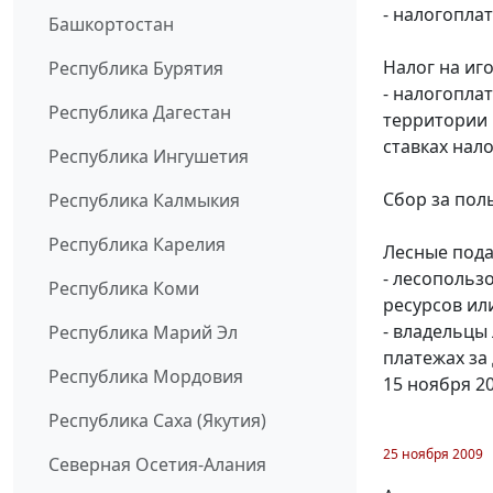
- налогоплат
Башкортостан
Налог на иг
Республика Бурятия
- налогопла
Республика Дагестан
территории 
ставках нал
Республика Ингушетия
Сбор за пол
Республика Калмыкия
Республика Карелия
Лесные пода
- лесопольз
Республика Коми
ресурсов или
- владельцы
Республика Марий Эл
платежах за
Республика Мордовия
15 ноября 2
Республика Саха (Якутия)
25 ноября 2009
Северная Осетия-Алания