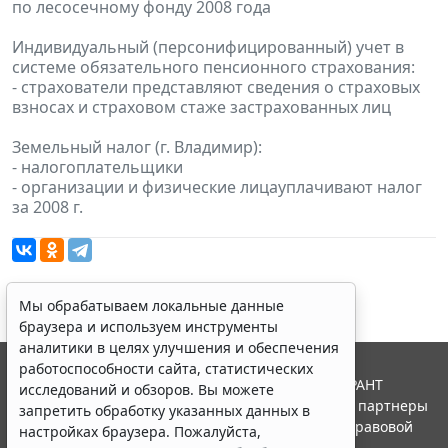
по лесосечному фонду 2008 года
Индивидуальный (персонифицированный) учет в
системе обязательного пенсионного страхования:
- страхователи представляют сведения о страховых
взносах и страховом стаже застрахованных лиц
Земельный налог (г. Владимир):
- налогоплательщики
- организации и физические лицауплачивают налог
за 2008 г.
Мы обрабатываем локальные данные
браузера и используем инструменты
аналитики в целях улучшения и обеспечения
работоспособности сайта, статистических
© ООО "НПП "ГАРАНТ-СЕРВИС", 2026. Система ГАРАНТ
исследований и обзоров. Вы можете
выпускается с 1990 года. Компания "Гарант" и ее партнеры
запретить обработку указанных данных в
являются участниками Российской ассоциации правовой
настройках браузера. Пожалуйста,
информации ГАРАНТ.