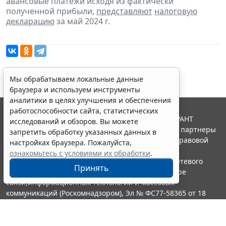
авансовые платежи исходя из фактически
полученной прибыли,
представляют
налоговую
декларацию
за май 2024 г.
Мы обрабатываем локальные данные
браузера и используем инструменты
аналитики в целях улучшения и обеспечения
работоспособности сайта, статистических
© ООО "НПП "ГАРАНТ-СЕРВИС", 2026. Система ГАРАНТ
исследований и обзоров. Вы можете
выпускается с 1990 года. Компания "Гарант" и ее партнеры
запретить обработку указанных данных в
являются участниками Российской ассоциации правовой
настройках браузера. Пожалуйста,
информации ГАРАНТ.
ознакомьтесь с условиями их обработки
.
Портал ГАРАНТ.РУ зарегистрирован в качестве сетевого
Принять
издания Федеральной службой по надзору в сфере
связи,информационных технологий и массовых
коммуникаций (Роскомнадзором), Эл № ФС77-58365 от 18
июня 2014 года.
16+