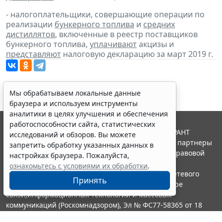
- налогоплательщики, совершающие операции по
реализации
бункерного топлива
и
средних
дистиллятов
, включенные в реестр поставщиков
бункерного топлива,
уплачивают
акцизы и
представляют
налоговую декларацию за март 2019 г.
Мы обрабатываем локальные данные
браузера и используем инструменты
аналитики в целях улучшения и обеспечения
работоспособности сайта, статистических
© ООО "НПП "ГАРАНТ-СЕРВИС", 2026. Система ГАРАНТ
исследований и обзоров. Вы можете
выпускается с 1990 года. Компания "Гарант" и ее партнеры
запретить обработку указанных данных в
являются участниками Российской ассоциации правовой
настройках браузера. Пожалуйста,
информации ГАРАНТ.
ознакомьтесь с условиями их обработки
.
Портал ГАРАНТ.РУ зарегистрирован в качестве сетевого
Принять
издания Федеральной службой по надзору в сфере
связи,информационных технологий и массовых
коммуникаций (Роскомнадзором), Эл № ФС77-58365 от 18
июня 2014 года.