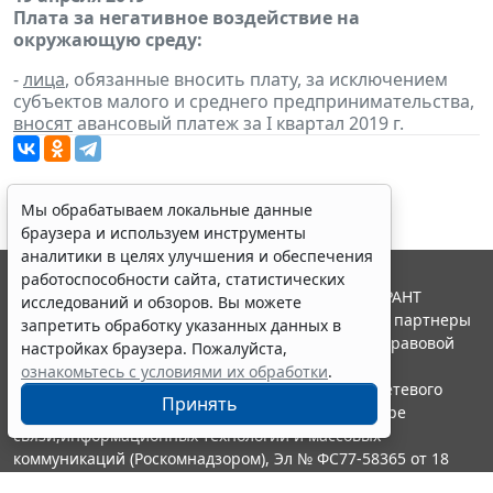
Плата за негативное воздействие на
окружающую среду:
-
лица
, обязанные вносить плату, за исключением
субъектов малого и среднего предпринимательства,
вносят
авансовый платеж за I квартал 2019 г.
Мы обрабатываем локальные данные
браузера и используем инструменты
аналитики в целях улучшения и обеспечения
работоспособности сайта, статистических
© ООО "НПП "ГАРАНТ-СЕРВИС", 2026. Система ГАРАНТ
исследований и обзоров. Вы можете
выпускается с 1990 года. Компания "Гарант" и ее партнеры
запретить обработку указанных данных в
являются участниками Российской ассоциации правовой
настройках браузера. Пожалуйста,
информации ГАРАНТ.
ознакомьтесь с условиями их обработки
.
Портал ГАРАНТ.РУ зарегистрирован в качестве сетевого
Принять
издания Федеральной службой по надзору в сфере
связи,информационных технологий и массовых
коммуникаций (Роскомнадзором), Эл № ФС77-58365 от 18
июня 2014 года.