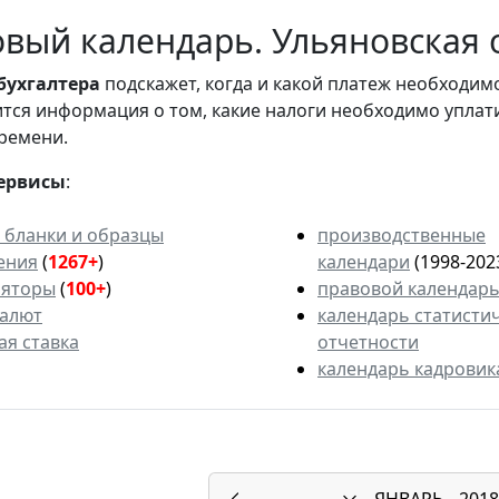
вый календарь. Ульяновская о
бухгалтера
подскажет, когда и какой платеж необходи
вится информация о том, какие налоги необходимо уплат
ремени.
ервисы
:
 бланки и образцы
производственные
ения
(
1267+
)
календари
(1998-202
ляторы
(
100+
)
правовой календар
валют
календарь статисти
ая ставка
отчетности
календарь кадровик
ЯНВАРЬ
2018