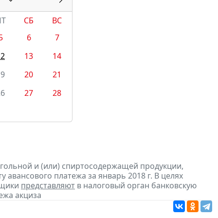
ПТ
СБ
ВС
5
6
7
12
13
14
19
20
21
26
27
28
огольной и (или) спиртосодержащей продукции,
 авансового платежа за январь 2018 г. В целях
ьщики
представляют
в налоговый орган банковскую
ежа акциза