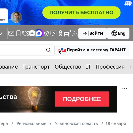
м
Войти
Eng
Перейти в систему ГАРАНТ
ование
Транспорт
Общество
IT
Профессия
П
тера
Региональные
Ульяновская область
18 января