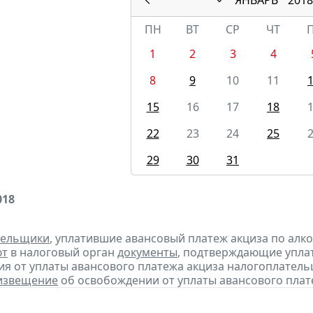
ПН
ВТ
СР
ЧТ
1
2
3
4
8
9
10
11
15
16
17
18
22
23
24
25
29
30
31
018
тельщики
, уплатившие авансовый платеж акциза по алк
ют
в налоговый орган
документы
, подтверждающие уплату
я от уплаты авансового платежа акциза налогоплател
извещение
об освобождении от уплаты авансового плат