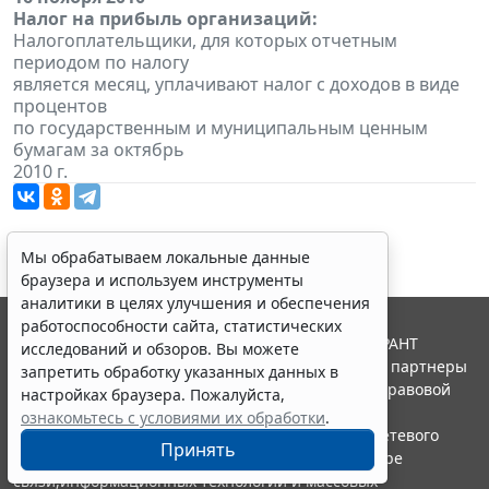
Налог на прибыль организаций:
Налогоплательщики, для которых отчетным
периодом по налогу
является месяц, уплачивают налог с доходов в виде
процентов
по государственным и муниципальным ценным
бумагам за октябрь
2010 г.
Мы обрабатываем локальные данные
браузера и используем инструменты
аналитики в целях улучшения и обеспечения
работоспособности сайта, статистических
© ООО "НПП "ГАРАНТ-СЕРВИС", 2026. Система ГАРАНТ
исследований и обзоров. Вы можете
выпускается с 1990 года. Компания "Гарант" и ее партнеры
запретить обработку указанных данных в
являются участниками Российской ассоциации правовой
настройках браузера. Пожалуйста,
информации ГАРАНТ.
ознакомьтесь с условиями их обработки
.
Портал ГАРАНТ.РУ зарегистрирован в качестве сетевого
Принять
издания Федеральной службой по надзору в сфере
связи,информационных технологий и массовых