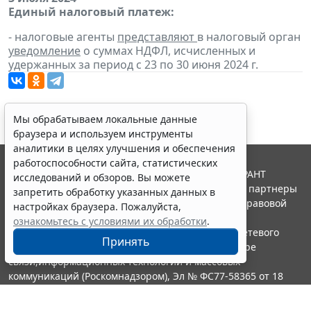
Единый налоговый платеж:
- налоговые агенты
представляют
в налоговый орган
уведомление
о суммах НДФЛ, исчисленных и
удержанных за период с 23 по 30 июня 2024 г.
Мы обрабатываем локальные данные
браузера и используем инструменты
аналитики в целях улучшения и обеспечения
работоспособности сайта, статистических
© ООО "НПП "ГАРАНТ-СЕРВИС", 2026. Система ГАРАНТ
исследований и обзоров. Вы можете
выпускается с 1990 года. Компания "Гарант" и ее партнеры
запретить обработку указанных данных в
являются участниками Российской ассоциации правовой
настройках браузера. Пожалуйста,
информации ГАРАНТ.
ознакомьтесь с условиями их обработки
.
Портал ГАРАНТ.РУ зарегистрирован в качестве сетевого
Принять
издания Федеральной службой по надзору в сфере
связи,информационных технологий и массовых
коммуникаций (Роскомнадзором), Эл № ФС77-58365 от 18
июня 2014 года.