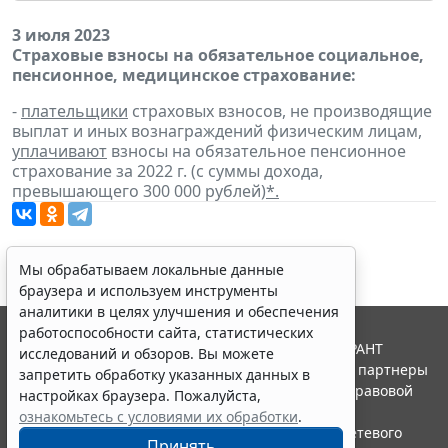
3 июля 2023
Страховые взносы на обязательное социальное,
пенсионное, медицинское страхование:
-
плательщики
страховых взносов, не производящие
выплат и иных вознаграждений физическим лицам,
уплачивают
взносы на обязательное пенсионное
страхование за 2022 г. (с суммы дохода,
превышающего 300 000 рублей)
*.
Мы обрабатываем локальные данные
браузера и используем инструменты
аналитики в целях улучшения и обеспечения
работоспособности сайта, статистических
© ООО "НПП "ГАРАНТ-СЕРВИС", 2026. Система ГАРАНТ
исследований и обзоров. Вы можете
выпускается с 1990 года. Компания "Гарант" и ее партнеры
запретить обработку указанных данных в
являются участниками Российской ассоциации правовой
настройках браузера. Пожалуйста,
информации ГАРАНТ.
ознакомьтесь с условиями их обработки
.
Портал ГАРАНТ.РУ зарегистрирован в качестве сетевого
Принять