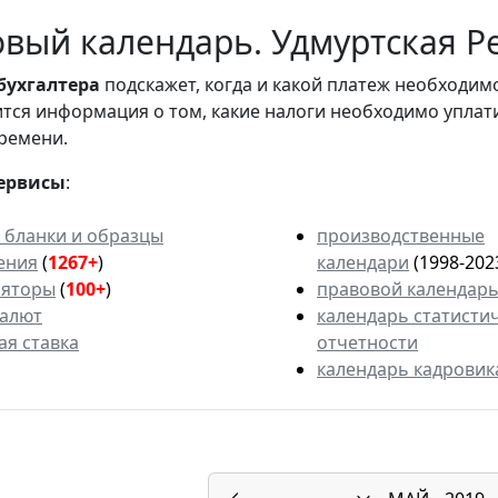
вый календарь. Удмуртская Ре
бухгалтера
подскажет, когда и какой платеж необходи
вится информация о том, какие налоги необходимо уплат
ремени.
ервисы
:
 бланки и образцы
производственные
ения
(
1267+
)
календари
(1998-202
ляторы
(
100+
)
правовой календар
валют
календарь статисти
ая ставка
отчетности
календарь кадровик