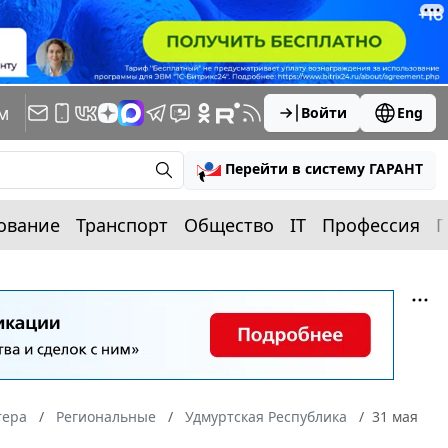
м
Войти
Eng
Перейти в систему ГАРАНТ
ование
Транспорт
Общество
IT
Профессия
П
тера
Региональные
Удмуртская Республика
31 мая