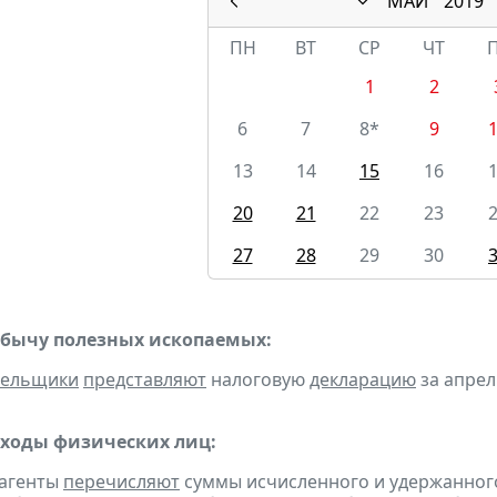
МАЙ
2019
ПН
ВТ
СР
ЧТ
1
2
6
7
8*
9
13
14
15
16
20
21
22
23
27
28
29
30
обычу полезных ископаемых:
тельщики
представляют
налоговую
декларацию
за апрель
оходы физических лиц:
 агенты
перечисляют
суммы исчисленного и удержанного