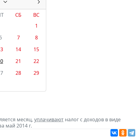
ПТ
СБ
ВС
1
6
7
8
13
14
15
20
21
22
27
28
29
ляется месяц,
уплачивают
налог с доходов в виде
 май 2014 г.