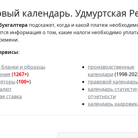
вый календарь. Удмуртская Ре
бухгалтера
подскажет, когда и какой платеж необходи
вится информация о том, какие налоги необходимо уплат
ремени.
ервисы
:
 бланки и образцы
производственные
ения
(
1267+
)
календари
(1998-202
ляторы
(
100+
)
правовой календар
валют
календарь статисти
ая ставка
отчетности
календарь кадровик