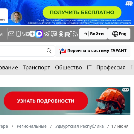
м
Войти
Eng
Перейти в систему ГАРАНТ
ование
Транспорт
Общество
IT
Профессия
П
тера
Региональные
Удмуртская Республика
17 июня