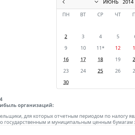
ИЮНЬ
2014
ПН
ВТ
СР
ЧТ
2
3
4
5
9
10
11*
12
16
17
18
19
23
24
25
26
30
4
рибыль организаций:
тельщики, для которых отчетным периодом по налогу яв
о государственным и муниципальным ценным бумагам за