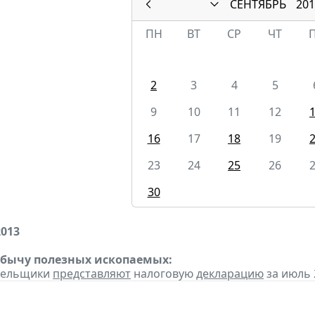
СЕНТЯБРЬ
201
ПН
ВТ
СР
ЧТ
2
3
4
5
9
10
11
12
16
17
18
19
23
24
25
26
30
2013
обычу полезных ископаемых:
ательщики
представляют
налоговую
декларацию
за июль 2