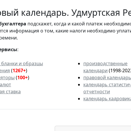
вый календарь. Удмуртская Ре
бухгалтера
подскажет, когда и какой платеж необходи
вится информация о том, какие налоги необходимо уплат
ремени.
ервисы
:
 бланки и образцы
производственные
ения
(
1267+
)
календари
(1998-202
ляторы
(
100+
)
правовой календар
валют
календарь статисти
ая ставка
отчетности
календарь кадровик