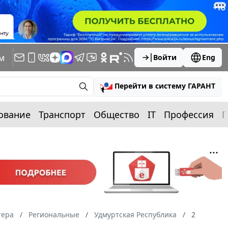
м
Войти
Eng
Перейти в систему ГАРАНТ
ование
Транспорт
Общество
IT
Профессия
П
тера
Региональные
Удмуртская Республика
2