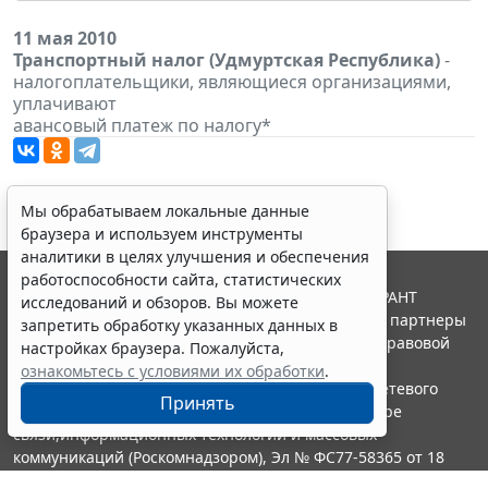
11 мая 2010
Транспортный налог (Удмуртская Республика)
-
налогоплательщики, являющиеся организациями,
уплачивают
авансовый платеж по налогу*
Мы обрабатываем локальные данные
браузера и используем инструменты
аналитики в целях улучшения и обеспечения
работоспособности сайта, статистических
© ООО "НПП "ГАРАНТ-СЕРВИС", 2026. Система ГАРАНТ
исследований и обзоров. Вы можете
выпускается с 1990 года. Компания "Гарант" и ее партнеры
запретить обработку указанных данных в
являются участниками Российской ассоциации правовой
настройках браузера. Пожалуйста,
информации ГАРАНТ.
ознакомьтесь с условиями их обработки
.
Портал ГАРАНТ.РУ зарегистрирован в качестве сетевого
Принять
издания Федеральной службой по надзору в сфере
связи,информационных технологий и массовых
коммуникаций (Роскомнадзором), Эл № ФС77-58365 от 18
июня 2014 года.