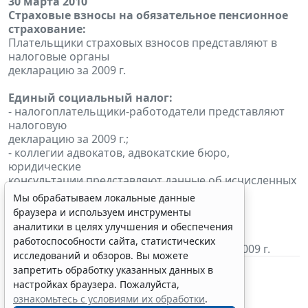
30 марта 2010
Страховые взносы на обязательное пенсионное
страхование:
Плательщики страховых взносов представляют в
налоговые органы
декларацию за 2009 г.
Единый социальный налог:
- налогоплательщики-работодатели представляют
налоговую
декларацию за 2009 г.;
- коллегии адвокатов, адвокатские бюро,
юридические
консультации представляют данные об исчисленных
суммах налога
Мы обрабатываем локальные данные
с доходов адвокатов за 2009 г.
браузера и используем инструменты
аналитики в целях улучшения и обеспечения
Налог на имущество организаций:
работоспособности сайта, статистических
Представление налоговой декларации за 2009 г.
исследований и обзоров. Вы можете
запретить обработку указанных данных в
настройках браузера. Пожалуйста,
ознакомьтесь с условиями их обработки
.