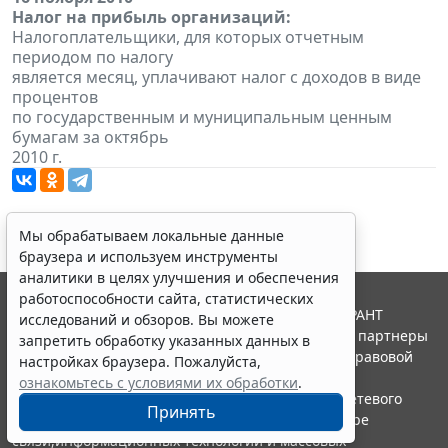
Налог на прибыль организаций:
Налогоплательщики, для которых отчетным
периодом по налогу
является месяц, уплачивают налог с доходов в виде
процентов
по государственным и муниципальным ценным
бумагам за октябрь
2010 г.
Мы обрабатываем локальные данные
браузера и используем инструменты
аналитики в целях улучшения и обеспечения
работоспособности сайта, статистических
© ООО "НПП "ГАРАНТ-СЕРВИС", 2026. Система ГАРАНТ
исследований и обзоров. Вы можете
выпускается с 1990 года. Компания "Гарант" и ее партнеры
запретить обработку указанных данных в
являются участниками Российской ассоциации правовой
настройках браузера. Пожалуйста,
информации ГАРАНТ.
ознакомьтесь с условиями их обработки
.
Портал ГАРАНТ.РУ зарегистрирован в качестве сетевого
Принять
издания Федеральной службой по надзору в сфере
связи,информационных технологий и массовых