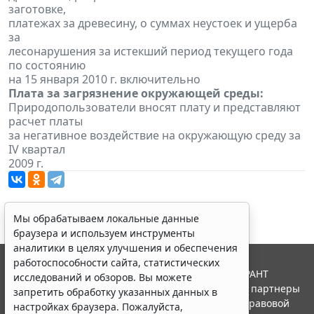
заготовке,
платежах за древесину, о суммах неустоек и ущерба
за
лесонарушения за истекший период текущего года
по состоянию
на 15 января 2010 г. включительно
Плата за загрязнение окружающей среды:
Природопользователи вносят плату и представляют
расчет платы
за негативное воздействие на окружающую среду за
IV квартал
2009 г.
Мы обрабатываем локальные данные
браузера и используем инструменты
аналитики в целях улучшения и обеспечения
работоспособности сайта, статистических
© ООО "НПП "ГАРАНТ-СЕРВИС", 2026. Система ГАРАНТ
исследований и обзоров. Вы можете
выпускается с 1990 года. Компания "Гарант" и ее партнеры
запретить обработку указанных данных в
являются участниками Российской ассоциации правовой
настройках браузера. Пожалуйста,