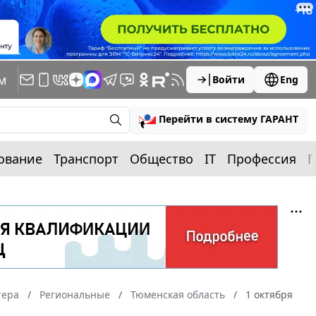
м
Войти
Eng
Перейти в систему ГАРАНТ
ование
Транспорт
Общество
IT
Профессия
П
тера
Региональные
Тюменская область
1 октября