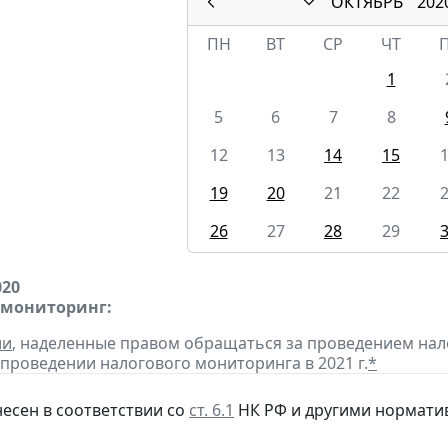
ОКТЯБРЬ
202
ПН
ВТ
СР
ЧТ
1
5
6
7
8
12
13
14
15
19
20
21
22
26
27
28
29
020
 мониторинг:
ии
, наделенные правом обращаться за проведением на
 проведении налогового мониторинга в 2021 г.
*
несен в соответствии со
ст. 6.1
НК РФ и другими нормати