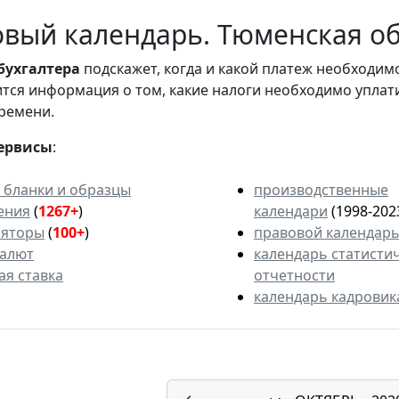
вый календарь. Тюменская обл
бухгалтера
подскажет, когда и какой платеж необходи
вится информация о том, какие налоги необходимо уплат
ремени.
ервисы
:
 бланки и образцы
производственные
ения
(
1267+
)
календари
(1998-202
ляторы
(
100+
)
правовой календар
валют
календарь статисти
ая ставка
отчетности
календарь кадровик