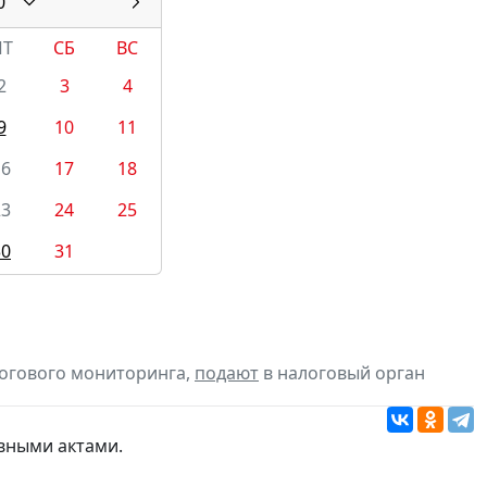
0
ПТ
СБ
ВС
2
3
4
9
10
11
16
17
18
23
24
25
30
31
логового мониторинга,
подают
в налоговый орган
вными актами.