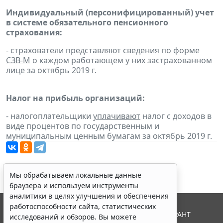
Индивидуальный (персонифицированный) учет
в системе обязательного пенсионного
страхования:
-
страхователи
представляют
сведения
по
форме
СЗВ-М
о каждом работающем у них застрахованном
лице за октябрь 2019 г.
Налог на прибыль организаций:
- налогоплательщики
уплачивают
налог с доходов в
виде процентов по государственным и
муниципальным ценным бумагам за октябрь 2019 г.
Мы обрабатываем локальные данные
браузера и используем инструменты
аналитики в целях улучшения и обеспечения
работоспособности сайта, статистических
© ООО "НПП "ГАРАНТ-СЕРВИС", 2026. Система ГАРАНТ
исследований и обзоров. Вы можете