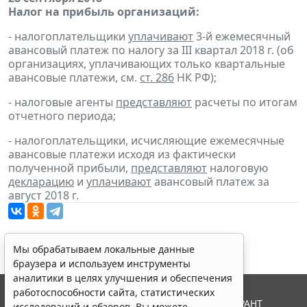
Налог на прибыль организаций:
- налогоплательщики
уплачивают
3-й ежемесячный
авансовый платеж по налогу за III квартал 2018 г. (об
организациях, уплачивающих только квартальные
авансовые платежи, см.
ст. 286
НК РФ);
- налоговые агенты
представляют
расчеты по итогам
отчетного периода;
- налогоплательщики, исчисляющие ежемесячные
авансовые платежи исходя из фактически
полученной прибыли,
представляют
налоговую
декларацию
и
уплачивают
авансовый платеж за
август 2018 г.
Мы обрабатываем локальные данные
браузера и используем инструменты
аналитики в целях улучшения и обеспечения
работоспособности сайта, статистических
© ООО "НПП "ГАРАНТ-СЕРВИС", 2026. Система ГАРАНТ
исследований и обзоров. Вы можете