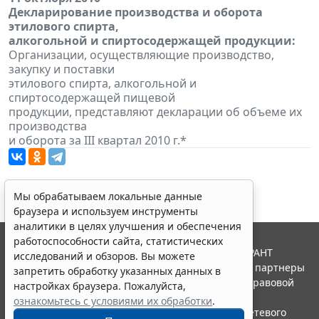
Декларирование производства и оборота
этилового спирта,
алкогольной и спиртосодержащей продукции:
Организации, осуществляющие производство,
закупку и поставки
этилового спирта, алкогольной и
спиртосодержащей пищевой
продукции, представляют декларации об объеме их
производства
и оборота за III квартал 2010 г.*
Мы обрабатываем локальные данные
браузера и используем инструменты
аналитики в целях улучшения и обеспечения
работоспособности сайта, статистических
© ООО "НПП "ГАРАНТ-СЕРВИС", 2026. Система ГАРАНТ
исследований и обзоров. Вы можете
выпускается с 1990 года. Компания "Гарант" и ее партнеры
запретить обработку указанных данных в
являются участниками Российской ассоциации правовой
настройках браузера. Пожалуйста,
информации ГАРАНТ.
ознакомьтесь с условиями их обработки
.
Портал ГАРАНТ.РУ зарегистрирован в качестве сетевого