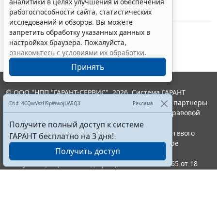
аналитики в целях улучшения и обеспечения
работоспособности сайта, статистических
исследований и обзоров. Вы можете
запретить обработку указанных данных в
настройках браузера. Пожалуйста,
ознакомьтесь с условиями их обработки
.
Принять
© ООО "НПП "ГАРАНТ-СЕРВИС", 2026. Система ГАРАНТ
выпускается с 1990 года. Компания "Гарант" и ее партнеры
Erid: 4CQwVszH9pWwojUA9Q3
Реклама
являются участниками Российской ассоциации правовой
информации ГАРАНТ.
Получите полный доступ к системе
Портал ГАРАНТ.РУ зарегистрирован в качестве сетевого
ГАРАНТ бесплатно на 3 дня!
издания Федеральной службой по надзору в сфере
Получить доступ
связи,информационных технологий и массовых
коммуникаций (Роскомнадзором), Эл № ФС77-58365 от 18
июня 2014 года.
16+
Контакты
8-800-200-88-88