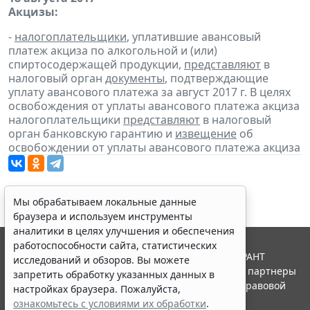
Акцизы:
-
налогоплательщики
, уплатившие авансовый
платеж акциза по алкогольной и (или)
спиртосодержащей продукции,
представляют
в
налоговый орган
документы
, подтверждающие
уплату авансового платежа за август 2017 г. В целях
освобождения от уплаты авансового платежа акциза
налогоплательщики
представляют
в налоговый
орган банковскую гарантию и
извещение
об
освобождении от уплаты авансового платежа акциза
Мы обрабатываем локальные данные
браузера и используем инструменты
аналитики в целях улучшения и обеспечения
работоспособности сайта, статистических
© ООО "НПП "ГАРАНТ-СЕРВИС", 2026. Система ГАРАНТ
исследований и обзоров. Вы можете
выпускается с 1990 года. Компания "Гарант" и ее партнеры
запретить обработку указанных данных в
являются участниками Российской ассоциации правовой
настройках браузера. Пожалуйста,
информации ГАРАНТ.
ознакомьтесь с условиями их обработки
.