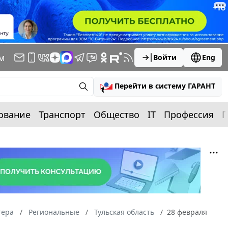
м
Войти
Eng
Перейти в систему ГАРАНТ
ование
Транспорт
Общество
IT
Профессия
П
тера
Региональные
Тульская область
28 февраля