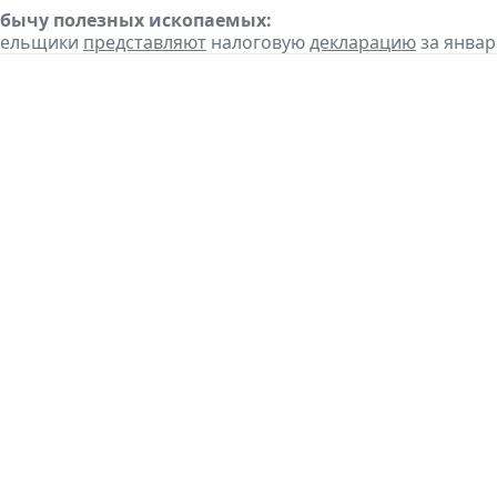
обычу полезных ископаемых:
ательщики
представляют
налоговую
декларацию
за январь