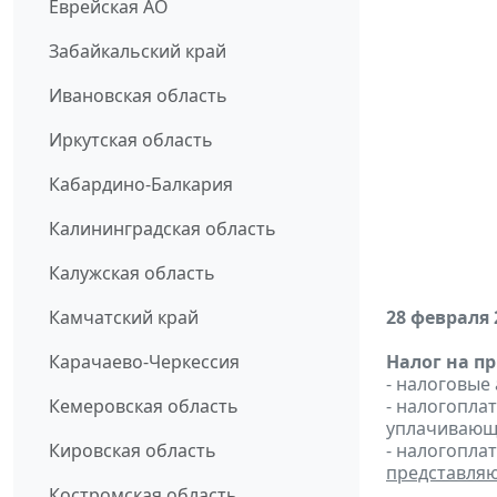
Еврейская АО
Забайкальский край
Ивановская область
Иркутская область
Кабардино-Балкария
Калининградская область
Калужская область
Камчатский край
28 февраля 
Карачаево-Черкессия
Налог на п
- налоговые
Кемеровская область
- налогопл
уплачивающи
Кировская область
- налогопла
представля
Костромская область