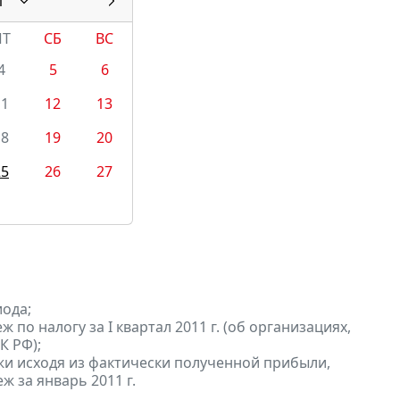
1
ПТ
СБ
ВС
4
5
6
11
12
13
18
19
20
25
26
27
ода;
по налогу за I квартал 2011 г. (об организациях,
К РФ);
и исходя из фактически полученной прибыли,
ж за январь 2011 г.