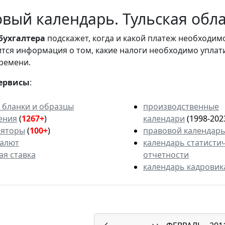
вый календарь. Тульская облас
бухгалтера
подскажет, когда и какой платеж необходи
вится информация о том, какие налоги необходимо уплат
ремени.
ервисы
:
 бланки и образцы
производственные
ения
(
1267+
)
календари
(1998-202
ляторы
(
100+
)
правовой календар
валют
календарь статисти
ая ставка
отчетности
календарь кадровик