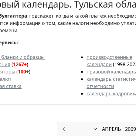
вый календарь. Тульская облас
бухгалтера
подскажет, когда и какой платеж необходи
вится информация о том, какие налоги необходимо уплат
ремени.
ервисы
:
 бланки и образцы
производственные
ения
(
1267+
)
календари
(1998-202
ляторы
(
100+
)
правовой календар
валют
календарь статисти
ая ставка
отчетности
календарь кадровик
АПРЕЛЬ
2009