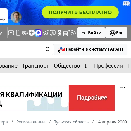
м
Войти
Eng
Перейти в систему ГАРАНТ
ование
Транспорт
Общество
IT
Профессия
П
тера
Региональные
Тульская область
14 апреля 2009