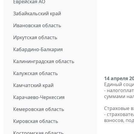
Еврейская АО
Забайкальский край
Ивановская область
Иркутская область
Кабардино-Балкария
Калининградская область
Калужская область
14 апреля 2
Единый соци
Камчатский край
- налогопла
суммами нал
Карачаево-Черкессия
Страховые в
Кемеровская область
- страховат
взносов, по
Кировская область
Костромская область