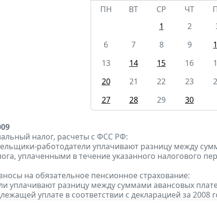
ПН
ВТ
СР
ЧТ
1
2
6
7
8
9
13
14
15
16
20
21
22
23
27
28
29
30
009
альный налог, расчеты с ФСС РФ:
тельщики-работодатели уплачивают разницу между суммо
ога, уплаченными в течение указанного налогового пе
зносы на обязательное пенсионное страхование:
ели уплачивают разницу между суммами авансовых платеж
длежащей уплате в соответствии с декларацией за 2008 г