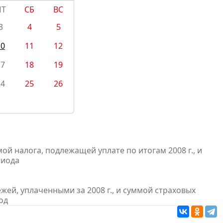
ПТ
СБ
ВС
3
4
5
10
11
12
17
18
19
24
25
26
й налога, подлежащей уплате по итогам 2008 г., и
риода
ей, уплаченными за 2008 г., и суммой страховых
од