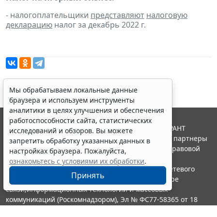
- налогоплательщики
представляют
налоговую
декларацию
налог за декабрь 2022 г.
Мы обрабатываем локальные данные
браузера и используем инструменты
аналитики в целях улучшения и обеспечения
работоспособности сайта, статистических
© ООО "НПП "ГАРАНТ-СЕРВИС", 2026. Система ГАРАНТ
исследований и обзоров. Вы можете
выпускается с 1990 года. Компания "Гарант" и ее партнеры
запретить обработку указанных данных в
являются участниками Российской ассоциации правовой
настройках браузера. Пожалуйста,
информации ГАРАНТ.
ознакомьтесь с условиями их обработки
.
Портал ГАРАНТ.РУ зарегистрирован в качестве сетевого
Принять
издания Федеральной службой по надзору в сфере
связи,информационных технологий и массовых
коммуникаций (Роскомнадзором), Эл № ФС77-58365 от 18
июня 2014 года.