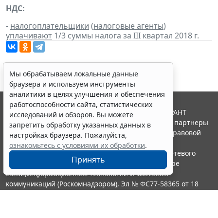
НДС:
-
налогоплательщики
(
налоговые агенты
)
уплачивают
1/3 суммы налога за III квартал 2018 г.
Мы обрабатываем локальные данные
браузера и используем инструменты
аналитики в целях улучшения и обеспечения
работоспособности сайта, статистических
© ООО "НПП "ГАРАНТ-СЕРВИС", 2026. Система ГАРАНТ
исследований и обзоров. Вы можете
выпускается с 1990 года. Компания "Гарант" и ее партнеры
запретить обработку указанных данных в
являются участниками Российской ассоциации правовой
настройках браузера. Пожалуйста,
информации ГАРАНТ.
ознакомьтесь с условиями их обработки
.
Портал ГАРАНТ.РУ зарегистрирован в качестве сетевого
Принять
издания Федеральной службой по надзору в сфере
связи,информационных технологий и массовых
коммуникаций (Роскомнадзором), Эл № ФС77-58365 от 18
июня 2014 года.
16+