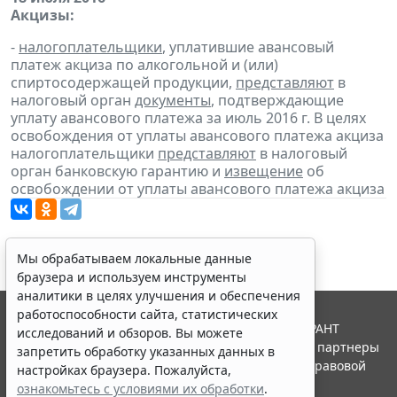
Акцизы:
-
налогоплательщики
, уплатившие авансовый
платеж акциза по алкогольной и (или)
спиртосодержащей продукции,
представляют
в
налоговый орган
документы
, подтверждающие
уплату авансового платежа за июль 2016 г. В целях
освобождения от уплаты авансового платежа акциза
налогоплательщики
представляют
в налоговый
орган банковскую гарантию и
извещение
об
освобождении от уплаты авансового платежа акциза
Мы обрабатываем локальные данные
браузера и используем инструменты
аналитики в целях улучшения и обеспечения
работоспособности сайта, статистических
© ООО "НПП "ГАРАНТ-СЕРВИС", 2026. Система ГАРАНТ
исследований и обзоров. Вы можете
выпускается с 1990 года. Компания "Гарант" и ее партнеры
запретить обработку указанных данных в
являются участниками Российской ассоциации правовой
настройках браузера. Пожалуйста,
информации ГАРАНТ.
ознакомьтесь с условиями их обработки
.