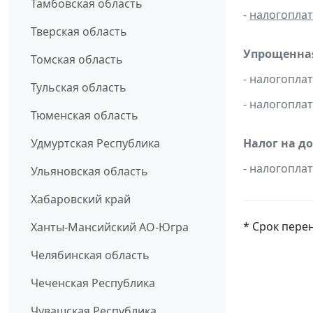
Тамбовская область
-
налогопла
Тверская область
Упрощенная
Томская область
- налогопл
Тульская область
- налогопла
Тюменская область
Удмуртская Республика
Налог на д
- налогопл
Ульяновская область
Хабаровский край
* Срок пере
Ханты-Мансийский АО-Югра
Челябинская область
Чеченская Республика
Чувашская Республика