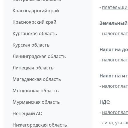
-
плательщи
Краснодарский край
Красноярский край
Земельный 
Курганская область
- налогопла
Курская область
Налог на д
Ленинградская область
- налогопл
Липецкая область
Налог на и
Магаданская область
- налогопл
Московская область
Мурманская область
НДС:
-
налогопла
Ненецкий АО
- лица, указ
Нижегородская область