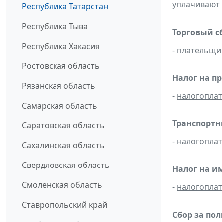
уплачивают
Республика Татарстан
Республика Тыва
Торговый с
Республика Хакасия
-
плательщи
Ростовская область
Налог на п
Рязанская область
-
налогопла
Самарская область
Транспортн
Саратовская область
- налогопла
Сахалинская область
Свердловская область
Налог на и
Смоленская область
-
налогопла
Ставропольский край
Сбор за по