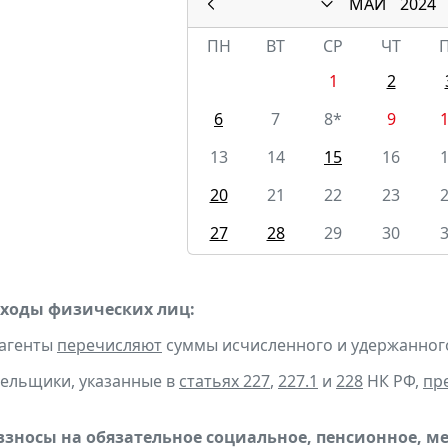
МАЙ
2024
ПН
ВТ
СР
ЧТ
1
2
6
7
8*
9
13
14
15
16
20
21
22
23
27
28
29
30
оходы физических лиц:
 агенты
перечисляют
суммы исчисленного и удержанного н
тельщики, указанные в
статьях 227
,
227.1
и
228
НК РФ,
пр
взносы на обязательное социальное, пенсионное, м