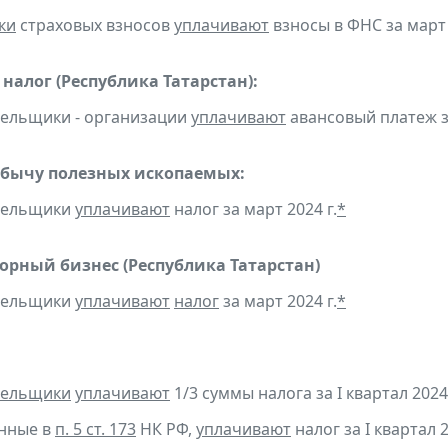
ки
страховых взносов
уплачивают
взносы в ФНС за март 
налог (Республика Татарстан):
тельщики - организации
уплачивают
авансовый платеж за
обычу полезных ископаемых:
ательщики
уплачивают
налог за март 2024 г.
*
горный бизнес (Республика Татарстан)
ательщики
уплачивают
налог
за март 2024 г.
*
тельщики
уплачивают
1/3 суммы налога за I квартал 2024 
анные в
п. 5 ст. 173
НК РФ,
уплачивают
налог за I квартал 2