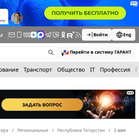
м
Войти
Eng
Перейти в систему ГАРАНТ
ование
Транспорт
Общество
IT
Профессия
П
тера
Региональные
Республика Татарстан
2 мая