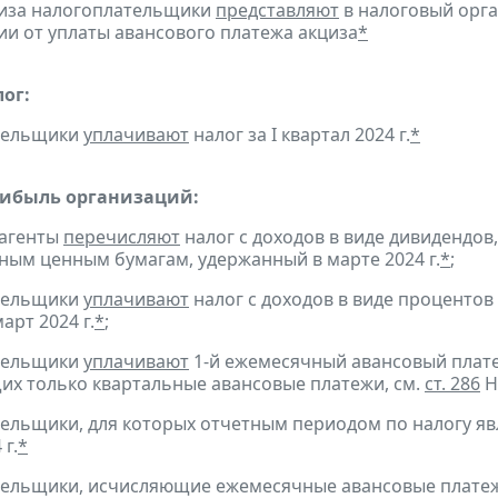
циза налогоплательщики
представляют
в налоговый орга
и от уплаты авансового платежа акциза
*
ог:
ательщики
уплачивают
налог за I квартал 2024 г.
*
рибыль организаций:
 агенты
перечисляют
налог с доходов в виде дивидендов
ым ценным бумагам, удержанный в марте 2024 г.
*
;
ательщики
уплачивают
налог с доходов в виде проценто
арт 2024 г.
*
;
ательщики
уплачивают
1-й ежемесячный авансовый платеж 
х только квартальные авансовые платежи, см.
ст. 286
Н
тельщики, для которых отчетным периодом по налогу яв
 г.
*
тельщики, исчисляющие ежемесячные авансовые платеж