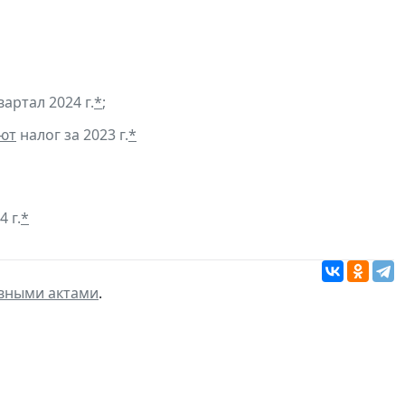
артал 2024 г.
*
;
ют
налог за 2023 г.
*
 г.
*
вными актами
.