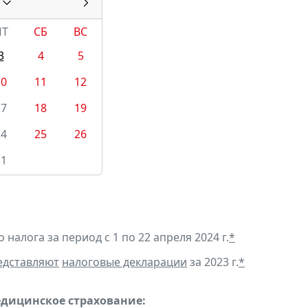
ПТ
СБ
ВС
3
4
5
10
11
12
17
18
19
24
25
26
31
алога за период с 1 по 22 апреля 2024 г.
*
едставляют
налоговые декларации
за 2023 г.
*
едицинское страхование: