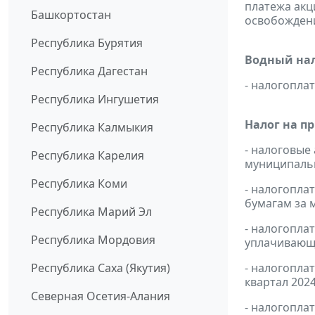
платежа ак
Башкортостан
освобождени
Республика Бурятия
Водный нал
Республика Дагестан
- налогопл
Республика Ингушетия
Налог на п
Республика Калмыкия
- налоговые
Республика Карелия
муниципальн
Республика Коми
- налогопл
бумагам за м
Республика Марий Эл
- налогопл
Республика Мордовия
уплачивающи
Республика Саха (Якутия)
- налогопла
квартал 2024
Северная Осетия-Алания
- налогопла