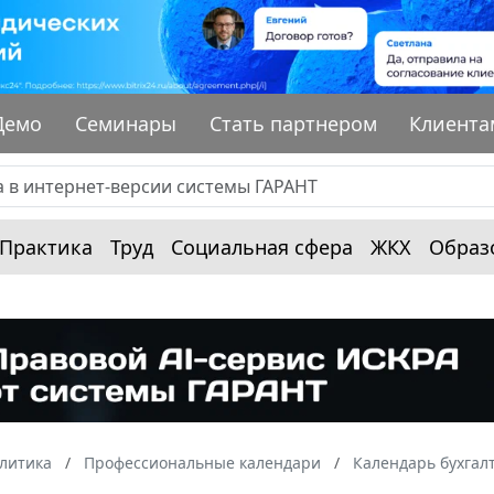
Демо
Семинары
Стать партнером
Клиента
Практика
Труд
Социальная сфера
ЖКХ
Образ
алитика
Профессиональные календари
Календарь бухгал