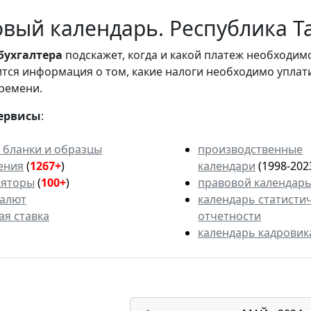
вый календарь. Республика Та
бухгалтера
подскажет, когда и какой платеж необходи
вится информация о том, какие налоги необходимо уплат
ремени.
ервисы
:
 бланки и образцы
производственные
ения
(
1267+
)
календари
(1998-202
ляторы
(
100+
)
правовой календар
валют
календарь статисти
ая ставка
отчетности
календарь кадровик