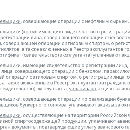
тельщики
, совершающие операции с нефтяным сырьем,
тельщики (кроме имеющих свидетельство о регистраци
 регистрации лица, совершающего операции с бензолом
, совершающей операции с этиловым спиртом, о регис
тиллятов, а также включенных в Реестр эксплуатантов 
тификат (свидетельство) эксплуатанта)
уплачивают
акци
тельщики, имеющие свидетельство о регистрации лица
 лица, совершающего операции с бензолом, параксилол
 операции с этиловым спиртом, о регистрации лица, 
, а также включенные в Реестр эксплуатантов граждан
(свидетельство) эксплуатанта,
уплачивают
акцизы за янва
ательщики, совершающие операции по реализации
бунке
авщиков бункерного топлива,
уплачивают
акцизы за октя
тельщики
, осуществляющие на территории Российской 
цизной спиртосодержащей продукции,
уплачивают
аванс
орган
документы
, подтверждающие уплату авансового пл