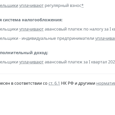
тельщики
уплачивают
регулярный взнос
*
 система налогообложения:
ательщики
уплачивают
авансовый платеж по налогу за I кв
тельщики - индивидуальные предприниматели
уплачива
ополнительный доход:
ательщики
уплачивают
авансовый платеж за I квартал 2024
несен в соответствии со
ст. 6.1
НК РФ и другими
нормати