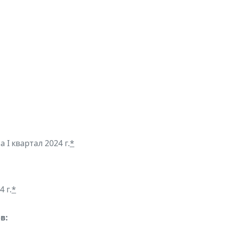
 I квартал 2024 г.
*
 г.
*
в: