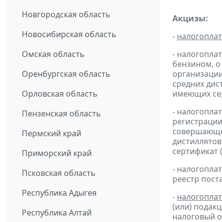
Новгородская область
Акцизы:
Новосибирская область
-
налогопла
Омская область
- налогопла
бензином, о
Оренбургская область
организации
средних дис
Орловская область
имеющих сер
- налогопла
Пензенская область
регистрации
совершающей
Пермский край
дистиллятов
сертификат 
Приморский край
- налогопл
Псковская область
реестр пост
Республика Адыгея
-
налогопла
(или) подак
Республика Алтай
налоговый 