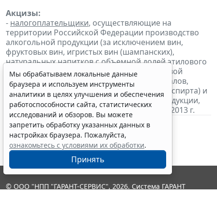
Акцизы:
-
налогоплательщики
, осуществляющие на
территории Российской Федерации производство
алкогольной продукции (за исключением вин,
фруктовых вин, игристых вин (шампанских),
натуральных напитков с объемной долей этилового
спирта не более 6 процентов объема готовой
Мы обрабатываем локальные данные
продукции, изготовленных из виноматериалов,
браузера и используем инструменты
произведенных без добавления этилового спирта) и
аналитики в целях улучшения и обеспечения
(или) подакцизной спиртосодержащей продукции,
работоспособности сайта, статистических
уплачивают
авансовый платеж за декабрь 2013 г.
исследований и обзоров. Вы можете
запретить обработку указанных данных в
настройках браузера. Пожалуйста,
ознакомьтесь с условиями их обработки
.
Принять
© ООО "НПП "ГАРАНТ-СЕРВИС", 2026. Система ГАРАНТ
выпускается с 1990 года. Компания "Гарант" и ее партнеры
являются участниками Российской ассоциации правовой
информации ГАРАНТ.