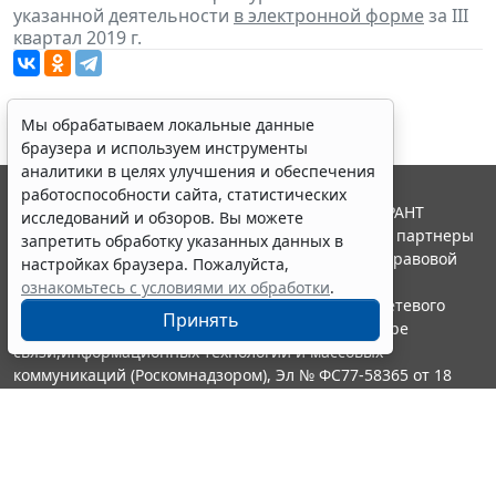
указанной деятельности
в электронной форме
за III
квартал 2019 г.
Мы обрабатываем локальные данные
браузера и используем инструменты
аналитики в целях улучшения и обеспечения
работоспособности сайта, статистических
© ООО "НПП "ГАРАНТ-СЕРВИС", 2026. Система ГАРАНТ
исследований и обзоров. Вы можете
выпускается с 1990 года. Компания "Гарант" и ее партнеры
запретить обработку указанных данных в
являются участниками Российской ассоциации правовой
настройках браузера. Пожалуйста,
информации ГАРАНТ.
ознакомьтесь с условиями их обработки
.
Портал ГАРАНТ.РУ зарегистрирован в качестве сетевого
Принять
издания Федеральной службой по надзору в сфере
связи,информационных технологий и массовых
коммуникаций (Роскомнадзором), Эл № ФС77-58365 от 18
июня 2014 года.
16+
Контакты
8-800-200-88-88