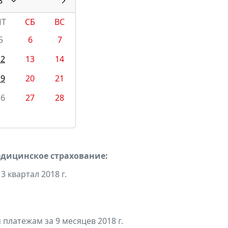
8
ПТ
СБ
ВС
5
6
7
12
13
14
19
20
21
26
27
28
едицинское страхование:
 квартал 2018 г.
платежам за 9 месяцев 2018 г.