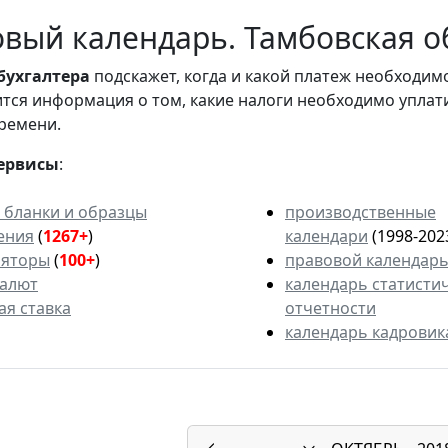
вый календарь. Тамбовская об
бухгалтера
подскажет, когда и какой платеж необходи
вится информация о том, какие налоги необходимо уплат
ремени.
ервисы
:
 бланки и образцы
производственные
ения
(
1267+
)
календари
(1998-202
ляторы
(
100+
)
правовой календар
валют
календарь статисти
ая ставка
отчетности
календарь кадровик