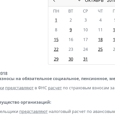
ОКТЯБРЬ
201
ПН
ВТ
СР
ЧТ
1
2
3
4
8
9
10
11
15
16
17
18
22
23
24
25
29
30
31
2018
взносы на обязательное социальное, пенсионное, м
ки
представляют
в ФНС
расчет
по страховым взносам за 3
мущество организаций:
ательщики
представляют
налоговый расчет по авансовым 