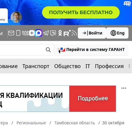
м
Войти
Eng
Перейти в систему ГАРАНТ
ование
Транспорт
Общество
IT
Профессия
П
тера
Региональные
Тамбовская область
30 октября