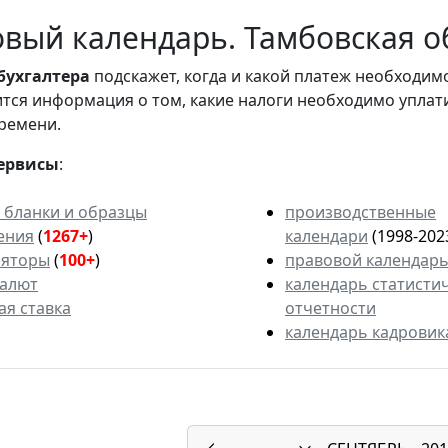
вый календарь. Тамбовская об
бухгалтера
подскажет, когда и какой платеж необходи
вится информация о том, какие налоги необходимо уплат
ремени.
ервисы
:
 бланки и образцы
производственные
ения
(
1267+
)
календари
(1998-202
ляторы
(
100+
)
правовой календар
валют
календарь статисти
ая ставка
отчетности
календарь кадровик