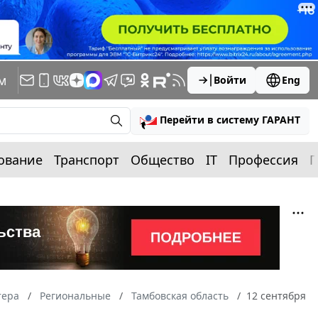
м
Войти
Eng
Перейти в систему ГАРАНТ
ование
Транспорт
Общество
IT
Профессия
П
тера
Региональные
Тамбовская область
12 сентября