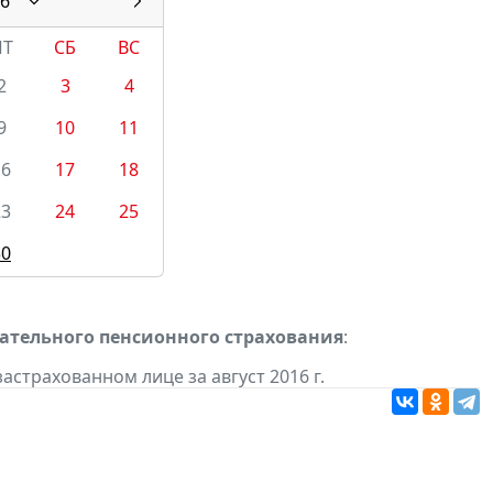
6
ПТ
СБ
ВС
2
3
4
9
10
11
16
17
18
23
24
25
30
ательного пенсионного страхования
:
страхованном лице за август 2016 г.