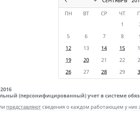
СЕНТЯБРЬ
201
ПН
ВТ
СР
ЧТ
1
5
6
7
8
12
13
14
15
19
20
21
22
26
27
28
29
 2016
ьный (персонифицированный) учет в системе обяз
ели
представляют
сведения о каждом работающем у них за