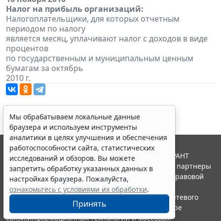
Налог на прибыль организаций:
Налогоплательщики, для которых отчетным
периодом по налогу
является месяц, уплачивают налог с доходов в виде
процентов
по государственным и муниципальным ценным
бумагам за октябрь
2010 г.
Мы обрабатываем локальные данные
браузера и используем инструменты
аналитики в целях улучшения и обеспечения
работоспособности сайта, статистических
© ООО "НПП "ГАРАНТ-СЕРВИС", 2026. Система ГАРАНТ
исследований и обзоров. Вы можете
выпускается с 1990 года. Компания "Гарант" и ее партнеры
запретить обработку указанных данных в
являются участниками Российской ассоциации правовой
настройках браузера. Пожалуйста,
информации ГАРАНТ.
ознакомьтесь с условиями их обработки
.
Портал ГАРАНТ.РУ зарегистрирован в качестве сетевого
Принять
издания Федеральной службой по надзору в сфере
связи,информационных технологий и массовых