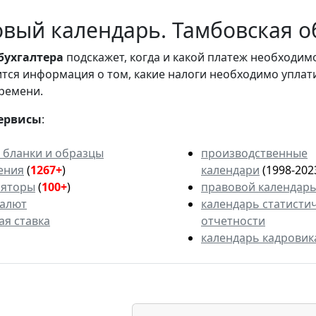
вый календарь. Тамбовская об
бухгалтера
подскажет, когда и какой платеж необходи
вится информация о том, какие налоги необходимо уплат
ремени.
ервисы
:
 бланки и образцы
производственные
ения
(
1267+
)
календари
(1998-202
ляторы
(
100+
)
правовой календар
валют
календарь статисти
ая ставка
отчетности
календарь кадровик