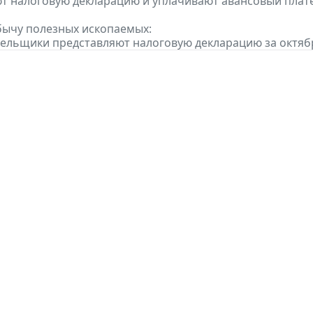
т налоговую декларацию и уплачивают авансовый платеж
бычу полезных ископаемых:
тельщики представляют налоговую декларацию за октябр