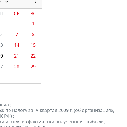
9
ПТ
СБ
ВС
1
6
7
8
13
14
15
20
21
22
27
28
29
ода ;
о налогу за IV квартал 2009 г. (об организациях,
 РФ) ;
и исходя из фактически полученной прибыли,