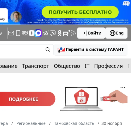
м
Войти
Eng
Перейти в систему ГАРАНТ
ование
Транспорт
Общество
IT
Профессия
П
тера
Региональные
Тамбовская область
30 ноября