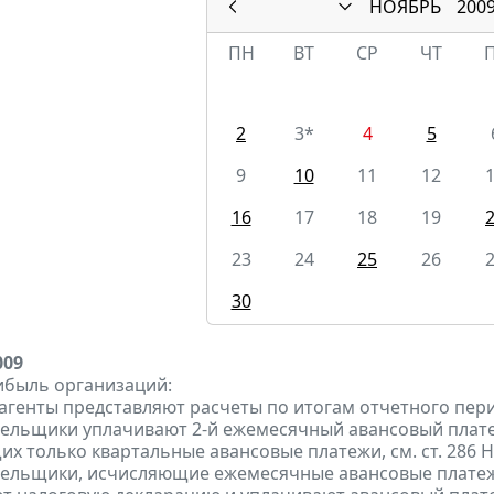
НОЯБРЬ
200
ПН
ВТ
СР
ЧТ
2
3*
4
5
9
10
11
12
16
17
18
19
23
24
25
26
30
009
ибыль организаций:
 агенты представляют расчеты по итогам отчетного пери
тельщики уплачивают 2-й ежемесячный авансовый платеж п
х только квартальные авансовые платежи, см. ст. 286 НК
тельщики, исчисляющие ежемесячные авансовые платеж