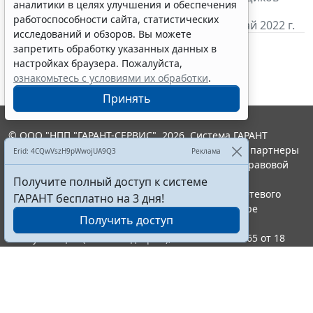
аналитики в целях улучшения и обеспечения
бункерного топлива,
уплачивают
акцизы и
работоспособности сайта, статистических
представляют
налоговую декларацию за май 2022 г.
исследований и обзоров. Вы можете
запретить обработку указанных данных в
настройках браузера. Пожалуйста,
ознакомьтесь с условиями их обработки
.
Принять
© ООО "НПП "ГАРАНТ-СЕРВИС", 2026. Система ГАРАНТ
выпускается с 1990 года. Компания "Гарант" и ее партнеры
Erid: 4CQwVszH9pWwojUA9Q3
Реклама
являются участниками Российской ассоциации правовой
информации ГАРАНТ.
Получите полный доступ к системе
Портал ГАРАНТ.РУ зарегистрирован в качестве сетевого
ГАРАНТ бесплатно на 3 дня!
издания Федеральной службой по надзору в сфере
Получить доступ
связи,информационных технологий и массовых
коммуникаций (Роскомнадзором), Эл № ФС77-58365 от 18
июня 2014 года.
16+
Контакты
8-800-200-88-88