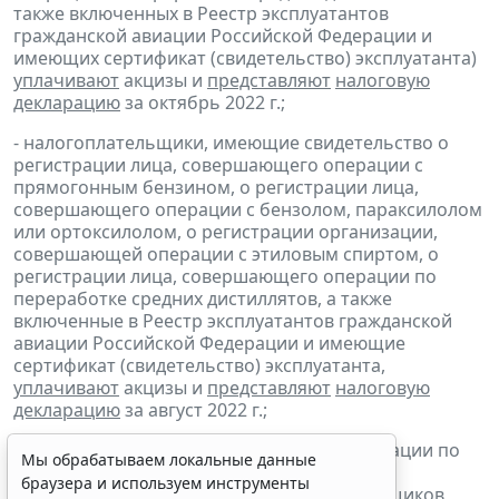
также включенных в Реестр эксплуатантов
гражданской авиации Российской Федерации и
имеющих сертификат (свидетельство) эксплуатанта)
уплачивают
акцизы и
представляют
налоговую
декларацию
за октябрь 2022 г.;
- налогоплательщики, имеющие свидетельство о
регистрации лица, совершающего операции с
прямогонным бензином, о регистрации лица,
совершающего операции с бензолом, параксилолом
или ортоксилолом, о регистрации организации,
совершающей операции с этиловым спиртом, о
регистрации лица, совершающего операции по
переработке средних дистиллятов, а также
включенные в Реестр эксплуатантов гражданской
авиации Российской Федерации и имеющие
сертификат (свидетельство) эксплуатанта,
уплачивают
акцизы и
представляют
налоговую
декларацию
за август 2022 г.;
- налогоплательщики, совершающие операции по
Мы обрабатываем локальные данные
реализации
бункерного топлива
и
средних
браузера и используем инструменты
дистиллятов
, включенные в реестр поставщиков