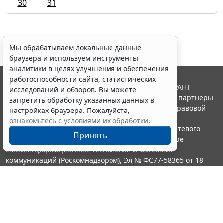
30
31
Мы обрабатываем локальные данные
браузера и используем инструменты
аналитики в целях улучшения и обеспечения
работоспособности сайта, статистических
© ООО "НПП "ГАРАНТ-СЕРВИС", 2026. Система ГАРАНТ
исследований и обзоров. Вы можете
выпускается с 1990 года. Компания "Гарант" и ее партнеры
запретить обработку указанных данных в
являются участниками Российской ассоциации правовой
настройках браузера. Пожалуйста,
информации ГАРАНТ.
ознакомьтесь с условиями их обработки
.
Портал ГАРАНТ.РУ зарегистрирован в качестве сетевого
Принять
издания Федеральной службой по надзору в сфере
связи,информационных технологий и массовых
коммуникаций (Роскомнадзором), Эл № ФС77-58365 от 18
июня 2014 года.
16+
Контакты
8-800-200-88-88