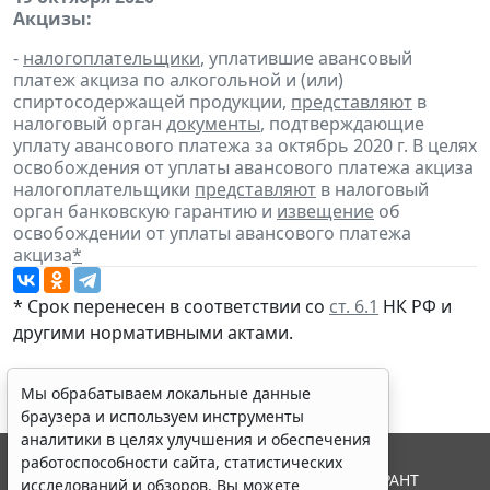
Акцизы:
-
налогоплательщики
, уплатившие авансовый
платеж акциза по алкогольной и (или)
спиртосодержащей продукции,
представляют
в
налоговый орган
документы
, подтверждающие
уплату авансового платежа за октябрь 2020 г. В целях
освобождения от уплаты авансового платежа акциза
налогоплательщики
представляют
в налоговый
орган банковскую гарантию и
извещение
об
освобождении от уплаты авансового платежа
акциза
*
* Срок перенесен в соответствии со
ст. 6.1
НК РФ и
другими нормативными актами.
Мы обрабатываем локальные данные
браузера и используем инструменты
аналитики в целях улучшения и обеспечения
работоспособности сайта, статистических
© ООО "НПП "ГАРАНТ-СЕРВИС", 2026. Система ГАРАНТ
исследований и обзоров. Вы можете