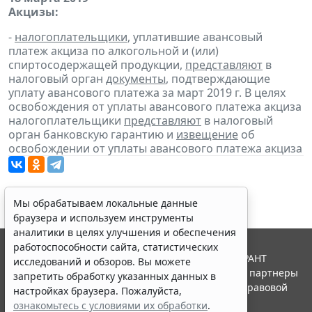
Акцизы:
-
налогоплательщики
, уплатившие авансовый
платеж акциза по алкогольной и (или)
спиртосодержащей продукции,
представляют
в
налоговый орган
документы
, подтверждающие
уплату авансового платежа за март 2019 г. В целях
освобождения от уплаты авансового платежа акциза
налогоплательщики
представляют
в налоговый
орган банковскую гарантию и
извещение
об
освобождении от уплаты авансового платежа акциза
Мы обрабатываем локальные данные
браузера и используем инструменты
аналитики в целях улучшения и обеспечения
работоспособности сайта, статистических
© ООО "НПП "ГАРАНТ-СЕРВИС", 2026. Система ГАРАНТ
исследований и обзоров. Вы можете
выпускается с 1990 года. Компания "Гарант" и ее партнеры
запретить обработку указанных данных в
являются участниками Российской ассоциации правовой
настройках браузера. Пожалуйста,
информации ГАРАНТ.
ознакомьтесь с условиями их обработки
.