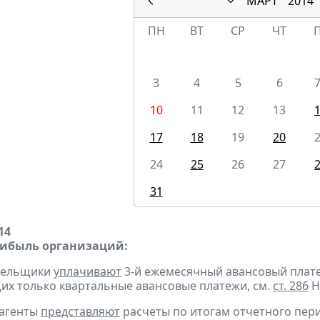
МАРТ
2014
ПН
ВТ
СР
ЧТ
3
4
5
6
10
11
12
13
17
18
19
20
24
25
26
27
31
14
рибыль организаций:
ательщики
уплачивают
3-й ежемесячный авансовый платеж 
х только квартальные авансовые платежи, см.
ст. 286
Н
 агенты
представляют
расчеты по итогам отчетного пери