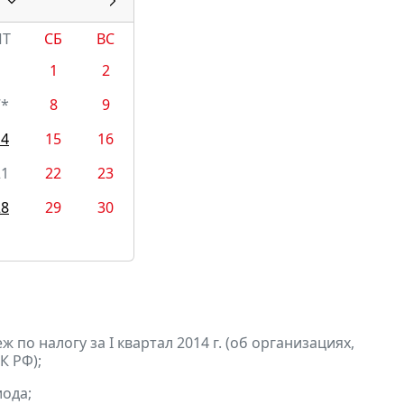
ПТ
СБ
ВС
1
2
7*
8
9
14
15
16
21
22
23
28
29
30
по налогу за I квартал 2014 г. (об организациях,
К РФ);
ода;