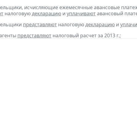
тельщики, исчисляющие ежемесячные авансовые платеж
ют
налоговую
декларацию
и
уплачивают
авансовый плате
ательщики
представляют
налоговую
декларацию
и
уплач
 агенты
представляют
налоговый расчет за 2013 г.;