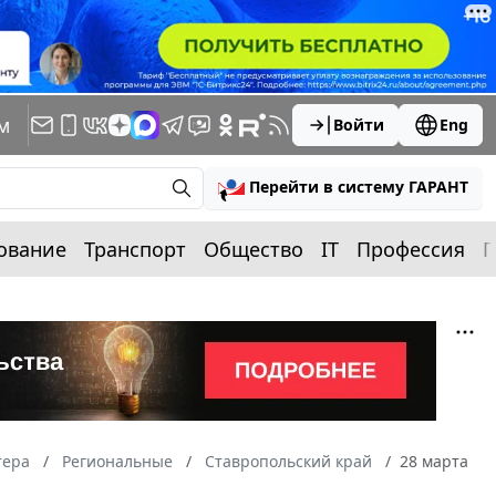
м
Войти
Eng
Перейти в систему ГАРАНТ
ование
Транспорт
Общество
IT
Профессия
П
тера
Региональные
Ставропольский край
28 марта