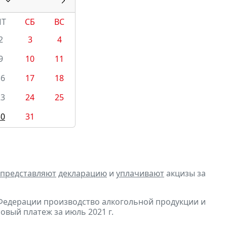
ПТ
СБ
ВС
2
3
4
9
10
11
16
17
18
23
24
25
30
31
представляют
декларацию
и
уплачивают
акцизы за
Федерации производство алкогольной продукции и
овый платеж за июль 2021 г.