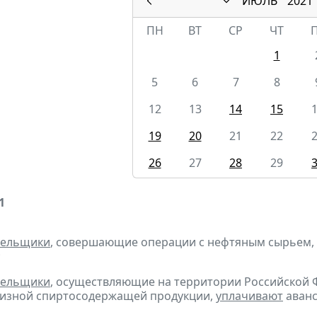
ИЮЛЬ
2021
ПН
ВТ
СР
ЧТ
1
5
6
7
8
12
13
14
15
19
20
21
22
26
27
28
29
1
тельщики
, совершающие операции с нефтяным сырьем,
;
тельщики
, осуществляющие на территории Российской 
цизной спиртосодержащей продукции,
уплачивают
аванс