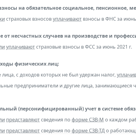
взносы на обязательное социальное, пенсионное, м
ки
страховых взносов
уплачивают
взносы в ФНС за июнь 
е от несчастных случаев на производстве и профес
ли
уплачивают
страховые взносы в ФСС за июнь 2021 г.
оходы физических лиц:
е лица, с доходов которых не был удержан налог,
уплачи
льные предприниматели и другие лица, занимающиеся 
ьный (персонифицированный) учет в системе обяза
ли
представляют
сведения по
форме СЗВ-М
о каждом раб
ли
представляют
сведения по
форме СЗВ-ТД
о работающи