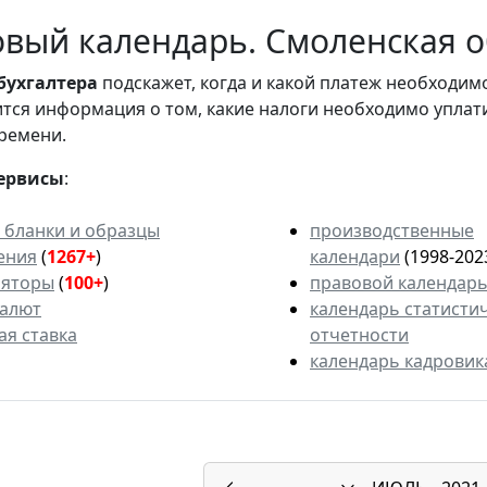
вый календарь. Смоленская об
бухгалтера
подскажет, когда и какой платеж необходи
вится информация о том, какие налоги необходимо уплат
ремени.
ервисы
:
 бланки и образцы
производственные
ения
(
1267+
)
календари
(1998-202
ляторы
(
100+
)
правовой календар
валют
календарь статисти
ая ставка
отчетности
календарь кадровик