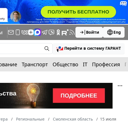
м
Войти
Eng
Перейти в систему ГАРАНТ
ование
Транспорт
Общество
IT
Профессия
П
тера
Региональные
Смоленская область
15 июля