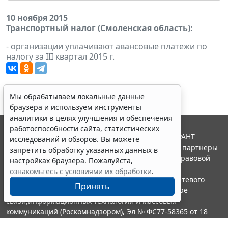
10 ноября 2015
Транспортный налог (Смоленская область):
- организации
уплачивают
авансовые платежи по
налогу за III квартал 2015 г.
Мы обрабатываем локальные данные
браузера и используем инструменты
аналитики в целях улучшения и обеспечения
работоспособности сайта, статистических
© ООО "НПП "ГАРАНТ-СЕРВИС", 2026. Система ГАРАНТ
исследований и обзоров. Вы можете
выпускается с 1990 года. Компания "Гарант" и ее партнеры
запретить обработку указанных данных в
являются участниками Российской ассоциации правовой
настройках браузера. Пожалуйста,
информации ГАРАНТ.
ознакомьтесь с условиями их обработки
.
Портал ГАРАНТ.РУ зарегистрирован в качестве сетевого
Принять
издания Федеральной службой по надзору в сфере
связи,информационных технологий и массовых
коммуникаций (Роскомнадзором), Эл № ФС77-58365 от 18
июня 2014 года.