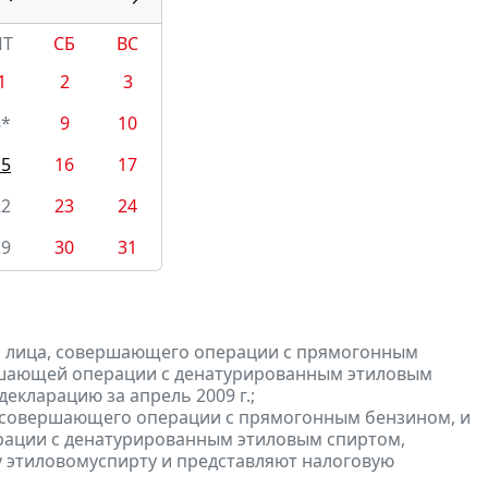
ПТ
СБ
ВС
1
2
3
8*
9
10
15
16
17
22
23
24
29
30
31
и лица, совершающего операции с прямогонным
ершающей операции с денатурированным этиловым
екларацию за апрель 2009 г.;
, совершающего операции с прямогонным бензином, и
ерации с денатурированным этиловым спиртом,
 этиловомуспирту и представляют налоговую