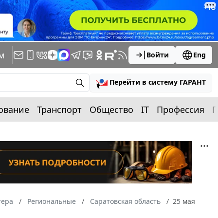
м
Войти
Eng
Перейти в систему ГАРАНТ
ование
Транспорт
Общество
IT
Профессия
П
тера
Региональные
Саратовская область
25 мая