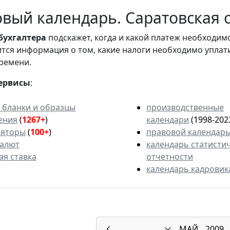
вый календарь. Саратовская о
бухгалтера
подскажет, когда и какой платеж необходи
вится информация о том, какие налоги необходимо уплат
ремени.
ервисы
:
 бланки и образцы
производственные
ения
(
1267+
)
календари
(1998-202
ляторы
(
100+
)
правовой календар
валют
календарь статисти
ая ставка
отчетности
календарь кадровик
МАЙ
2009