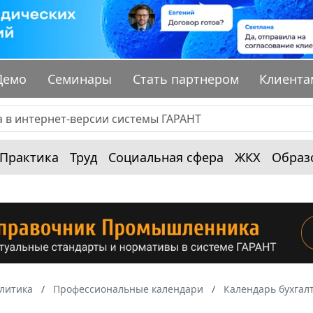
Демо
Семинары
Стать партнером
Клиента
Практика
Труд
Социальная сфера
ЖКХ
Образ
алитика
Профессиональные календари
Календарь бухгал