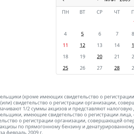
ПН
ВТ
СР
ЧТ
4
5
6
7
11
12
13
14
18
19
20
21
25
26
27
28
тельщики (кроме имеющих свидетельство о регистраци
 (или) свидетельство о регистрации организации, сов
лачивают 1/2 суммы акцизов и представляют налоговую д
тельщики, имеющие свидетельство о регистрации лица
тельство о регистрации организации, совершающей оп
акцизы по прямогонному бензину и денатурированному
за февраль 2009 г.